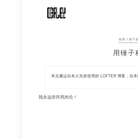
Skip
to
content
画画？画个
用锤子
本文搬运自本人先前使用的 LOFTER 博客，在本
我永远崇拜周杰伦！