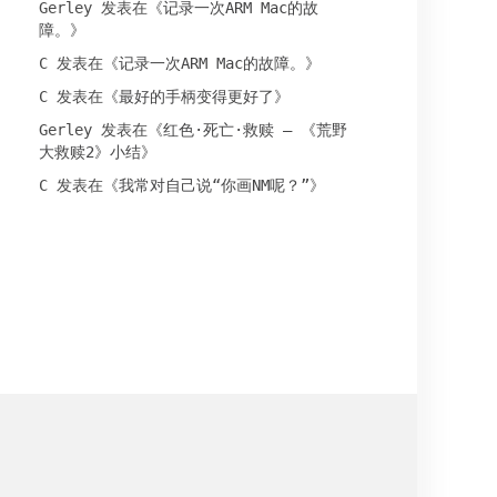
Gerley
发表在《
记录一次ARM Mac的故
障。
》
C
发表在《
记录一次ARM Mac的故障。
》
C
发表在《
最好的手柄变得更好了
》
Gerley
发表在《
红色·死亡·救赎 – 《荒野
大救赎2》小结
》
C
发表在《
我常对自己说“你画NM呢？”
》