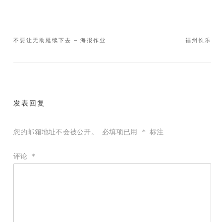
不要让无助延续下去 – 海报作业
福州长乐
文
章
导
航
发表回复
您的邮箱地址不会被公开。
必填项已用
*
标注
评论
*