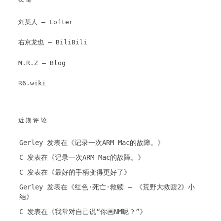
刘某人 – Lofter
右京龙也 – BiliBili
M.R.Z – Blog
R6.wiki
近期评论
Gerley
发表在《
记录一次ARM Mac的故障。
》
C
发表在《
记录一次ARM Mac的故障。
》
C
发表在《
最好的手柄变得更好了
》
Gerley
发表在《
红色·死亡·救赎 – 《荒野大救赎2》小
结
》
C
发表在《
我常对自己说“你画NM呢？”
》