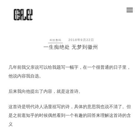
Skip
to
content
2018年9月22日
科技数码
一生痴绝处 无梦到徽州
几年前我父亲说可以给我题写一幅字，在一个很普通的日子里，
他说内容我自选。
后来我向他提出了内容，就是这首诗。
这首诗是明代诗人汤显祖写的诗，具体的意思我也说不清了。但
是之前逛知乎的时候偶然看到一个有趣的回答来理解这首诗的含
义