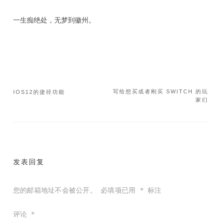
一生痴绝处，无梦到徽州。
写给想买或者刚买 SWITCH 的玩
IOS12的捷径功能
文
家们
章
导
航
发表回复
您的邮箱地址不会被公开。
必填项已用
*
标注
评论
*